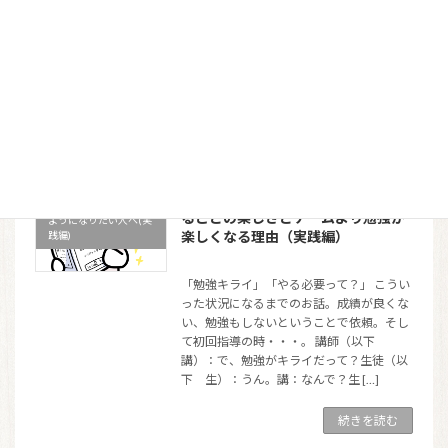
子どものためを思っているのに伝わらない
保護者 「先生、また怒ってしまいまし
た。宿題をやると言っていたのに、ゲーム
ばかりしていたんです。」
講師 「そうだ
ったんですね。その後、お子さん […]
続きを読む
成績が上がってうれしい！点を取れ
日頃のテストができる
ることの楽しさとゲームより勉強が
ようになりたい人へ(実
楽しくなる理由（実践編）
践編)
「勉強キライ」「やる必要って？」 こうい
った状況になるまでのお話。成績が良くな
い、勉強もしないということで依頼。そし
て初回指導の時・・・。 講師（以下
講）：で、勉強がキライだって？生徒（以
下 生）：うん。講：なんで？生 […]
続きを読む