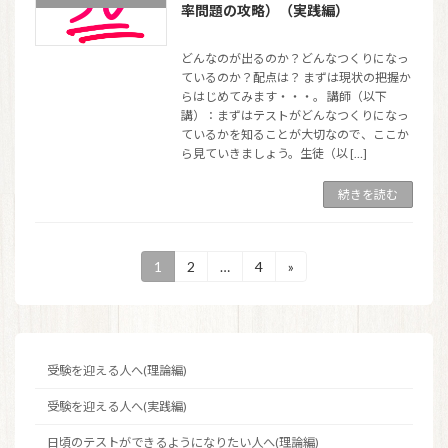
率問題の攻略）（実践編）
どんなのが出るのか？どんなつくりになっ
ているのか？配点は？ まずは現状の把握か
らはじめてみます・・・。 講師（以下
講）：まずはテストがどんなつくりになっ
ているかを知ることが大切なので、ここか
ら見ていきましょう。生徒（以 […]
続きを読む
投
1
2
…
4
»
固
固
固
定
定
定
稿
ペ
ペ
ペ
ー
ー
ー
の
ジ
ジ
ジ
ペ
受験を迎える人へ(理論編)
ー
受験を迎える人へ(実践編)
ジ
日頃のテストができるようになりたい人へ(理論編)