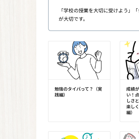
「学校の授業を大切に受けよう」「
が大切です。
勉強のタイパって？（実
成績
践編）
い！
しさ
楽し
編）