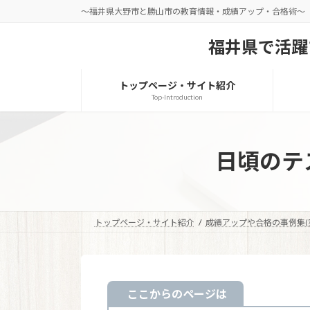
コ
ナ
～福井県大野市と勝山市の教育情報・成績アップ・合格術～
ン
ビ
テ
ゲ
福井県で活躍
ン
ー
ツ
シ
トップページ・サイト紹介
へ
ョ
Top-Introduction
ス
ン
キ
に
ッ
移
日頃のテ
プ
動
トップページ・サイト紹介
成績アップや合格の事例集(
ここからのページは