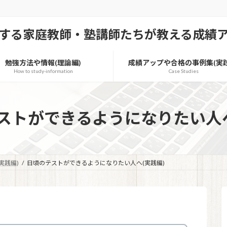
する家庭教師・塾講師たちが教える成績
勉強方法や情報(理論編)
成績アップや合格の事例集(実践
How to study-information
Case Studies
ストができるようになりたい人へ
実践編)
日頃のテストができるようになりたい人へ(実践編)